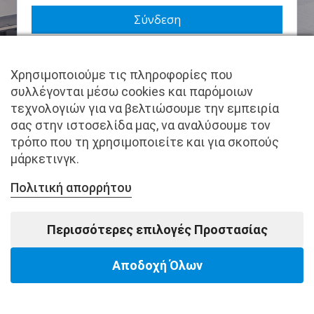
Να με θυμάσαι
Χρησιμοποιούμε τις πληροφορίες που
Χάσατε τον κωδικό σας;
συλλέγονται μέσω cookies και παρόμοιων
τεχνολογιών για να βελτιώσουμε την εμπειρία
Δεν είστε μέλος ακόμα; Εγγραφείτε τώρα.
σας στην ιστοσελίδα μας, να αναλύσουμε τον
τρόπο που τη χρησιμοποιείτε και για σκοπούς
μάρκετινγκ.
Πολιτική απορρήτου
Copyright © pantkamp.gr | All Rights Reserved.
Περισσότερες επιλογές Προστασίας
Αποδοχή Όλων
Powered by Softways