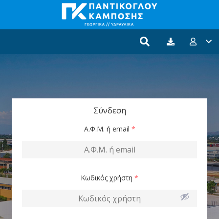
Σύνδεση
Α.Φ.Μ. ή email
*
Κωδικός χρήστη
*