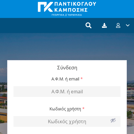
Σύνδεση
Α.Φ.Μ. ή email
*
Κωδικός χρήστη
*