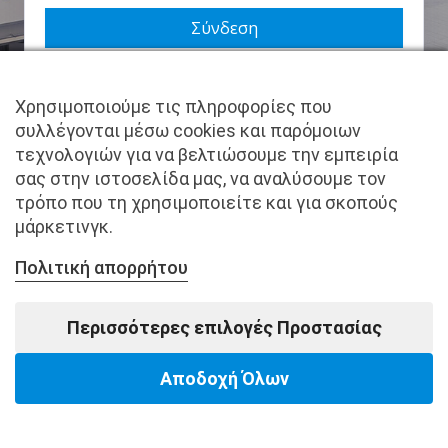
Να με θυμάσαι
Χρησιμοποιούμε τις πληροφορίες που
Χάσατε τον κωδικό σας;
συλλέγονται μέσω cookies και παρόμοιων
τεχνολογιών για να βελτιώσουμε την εμπειρία
Δεν είστε μέλος ακόμα; Εγγραφείτε τώρα.
σας στην ιστοσελίδα μας, να αναλύσουμε τον
τρόπο που τη χρησιμοποιείτε και για σκοπούς
μάρκετινγκ.
Πολιτική απορρήτου
Copyright © pantkamp.gr | All Rights Reserved.
Περισσότερες επιλογές Προστασίας
Αποδοχή Όλων
Powered by Softways