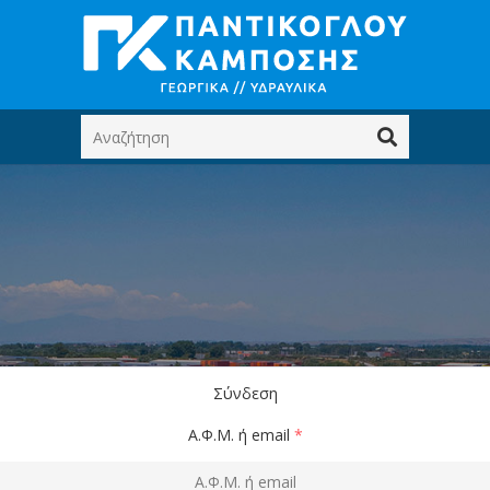
Σύνδεση
Α.Φ.Μ. ή email
*