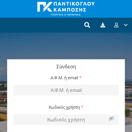
Σύνδεση
Α.Φ.Μ. ή email
*
Κωδικός χρήστη
*