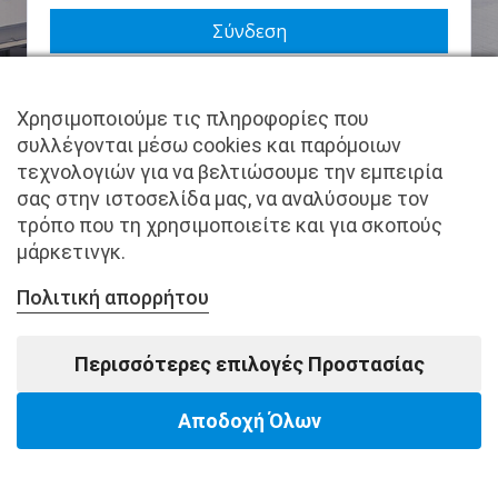
Να με θυμάσαι
Χρησιμοποιούμε τις πληροφορίες που
Χάσατε τον κωδικό σας;
συλλέγονται μέσω cookies και παρόμοιων
τεχνολογιών για να βελτιώσουμε την εμπειρία
Δεν είστε μέλος ακόμα; Εγγραφείτε τώρα.
σας στην ιστοσελίδα μας, να αναλύσουμε τον
τρόπο που τη χρησιμοποιείτε και για σκοπούς
μάρκετινγκ.
Πολιτική απορρήτου
Copyright © pantkamp.gr | All Rights Reserved.
Περισσότερες επιλογές Προστασίας
Αποδοχή Όλων
Powered by Softways