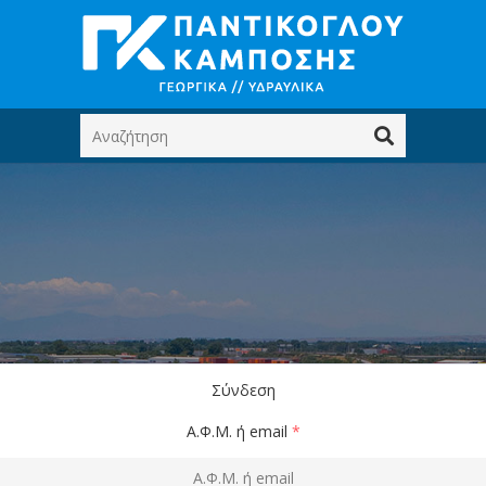
Σύνδεση
Α.Φ.Μ. ή email
*