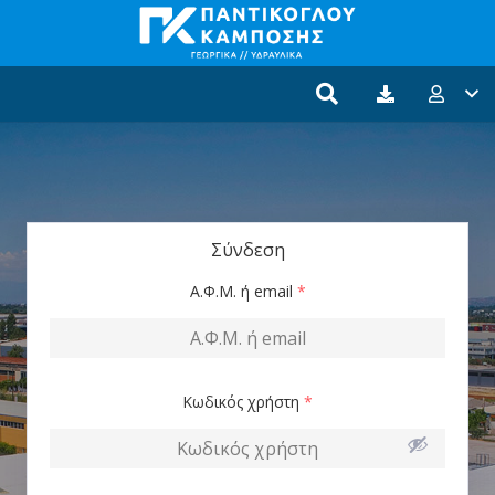
Σύνδεση
Α.Φ.Μ. ή email
*
Κωδικός χρήστη
*