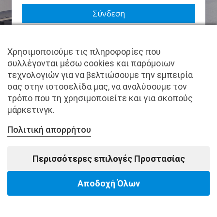
Να με θυμάσαι
Χρησιμοποιούμε τις πληροφορίες που
Χάσατε τον κωδικό σας;
συλλέγονται μέσω cookies και παρόμοιων
τεχνολογιών για να βελτιώσουμε την εμπειρία
Δεν είστε μέλος ακόμα; Εγγραφείτε τώρα.
σας στην ιστοσελίδα μας, να αναλύσουμε τον
τρόπο που τη χρησιμοποιείτε και για σκοπούς
μάρκετινγκ.
Πολιτική απορρήτου
Copyright © pantkamp.gr | All Rights Reserved.
Περισσότερες επιλογές Προστασίας
Αποδοχή Όλων
Powered by Softways