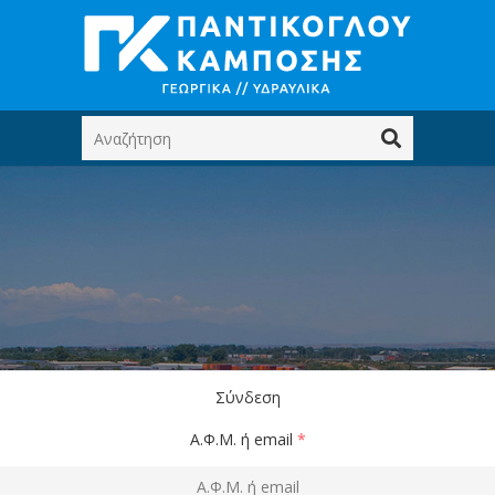
Σύνδεση
Α.Φ.Μ. ή email
*