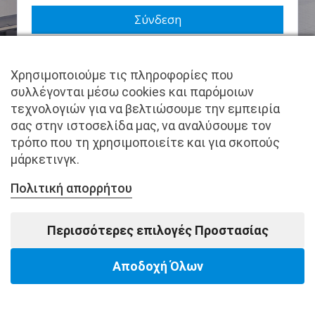
Να με θυμάσαι
Χρησιμοποιούμε τις πληροφορίες που
Χάσατε τον κωδικό σας;
συλλέγονται μέσω cookies και παρόμοιων
τεχνολογιών για να βελτιώσουμε την εμπειρία
Δεν είστε μέλος ακόμα; Εγγραφείτε τώρα.
σας στην ιστοσελίδα μας, να αναλύσουμε τον
τρόπο που τη χρησιμοποιείτε και για σκοπούς
μάρκετινγκ.
Πολιτική απορρήτου
Copyright © pantkamp.gr | All Rights Reserved.
Περισσότερες επιλογές Προστασίας
Αποδοχή Όλων
Powered by Softways