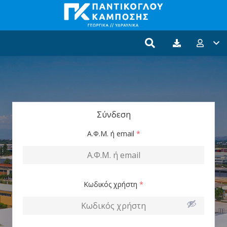
Σύνδεση
Α.Φ.Μ. ή email
*
Κωδικός χρήστη
*