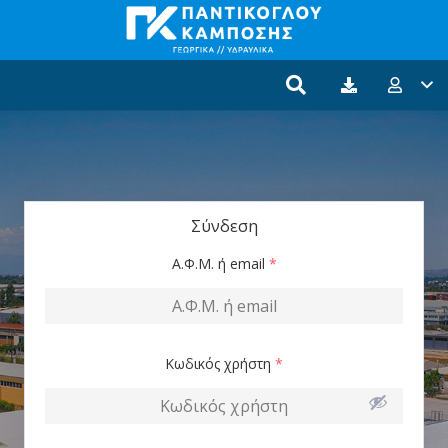
Σύνδεση
Α.Φ.Μ. ή email
*
Κωδικός χρήστη
*