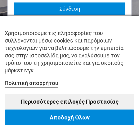
Να με θυμάσαι
Χρησιμοποιούμε τις πληροφορίες που
Χάσατε τον κωδικό σας;
συλλέγονται μέσω cookies και παρόμοιων
τεχνολογιών για να βελτιώσουμε την εμπειρία
Δεν είστε μέλος ακόμα; Εγγραφείτε τώρα.
σας στην ιστοσελίδα μας, να αναλύσουμε τον
τρόπο που τη χρησιμοποιείτε και για σκοπούς
μάρκετινγκ.
Πολιτική απορρήτου
Copyright © pantkamp.gr | All Rights Reserved.
Περισσότερες επιλογές Προστασίας
Αποδοχή Όλων
Powered by Softways