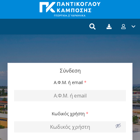
Σύνδεση
Α.Φ.Μ. ή email
*
Κωδικός χρήστη
*