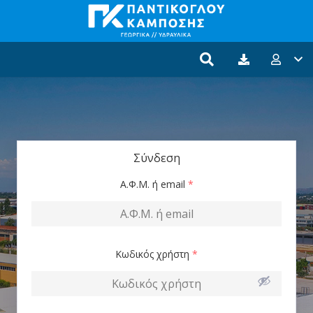
Σύνδεση
Α.Φ.Μ. ή email
*
Κωδικός χρήστη
*