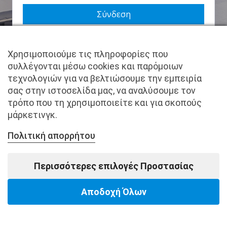
Να με θυμάσαι
Χρησιμοποιούμε τις πληροφορίες που
Χάσατε τον κωδικό σας;
συλλέγονται μέσω cookies και παρόμοιων
τεχνολογιών για να βελτιώσουμε την εμπειρία
Δεν είστε μέλος ακόμα; Εγγραφείτε τώρα.
σας στην ιστοσελίδα μας, να αναλύσουμε τον
τρόπο που τη χρησιμοποιείτε και για σκοπούς
μάρκετινγκ.
Πολιτική απορρήτου
Copyright © pantkamp.gr | All Rights Reserved.
Περισσότερες επιλογές Προστασίας
Αποδοχή Όλων
Powered by Softways