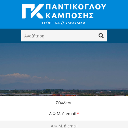
Σύνδεση
Α.Φ.Μ. ή email
*