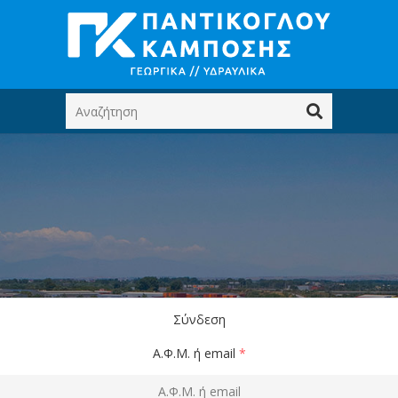
Σύνδεση
Α.Φ.Μ. ή email
*