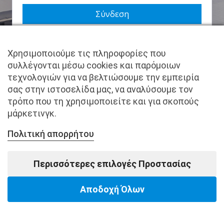
Να με θυμάσαι
Χρησιμοποιούμε τις πληροφορίες που
Χάσατε τον κωδικό σας;
συλλέγονται μέσω cookies και παρόμοιων
τεχνολογιών για να βελτιώσουμε την εμπειρία
Δεν είστε μέλος ακόμα; Εγγραφείτε τώρα.
σας στην ιστοσελίδα μας, να αναλύσουμε τον
τρόπο που τη χρησιμοποιείτε και για σκοπούς
μάρκετινγκ.
Πολιτική απορρήτου
Copyright © pantkamp.gr | All Rights Reserved.
Περισσότερες επιλογές Προστασίας
Αποδοχή Όλων
Powered by Softways