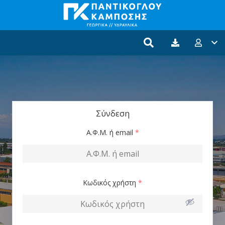
Σύνδεση
Α.Φ.Μ. ή email
*
Κωδικός χρήστη
*