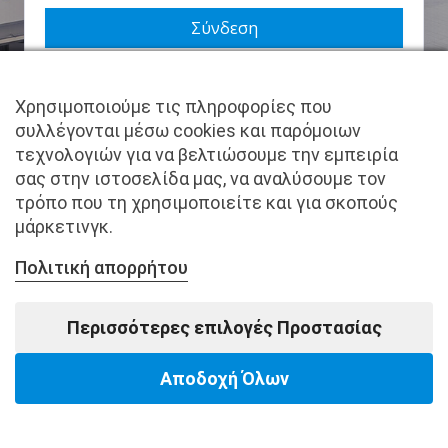
Να με θυμάσαι
Χρησιμοποιούμε τις πληροφορίες που
Χάσατε τον κωδικό σας;
συλλέγονται μέσω cookies και παρόμοιων
τεχνολογιών για να βελτιώσουμε την εμπειρία
Δεν είστε μέλος ακόμα; Εγγραφείτε τώρα.
σας στην ιστοσελίδα μας, να αναλύσουμε τον
τρόπο που τη χρησιμοποιείτε και για σκοπούς
μάρκετινγκ.
Πολιτική απορρήτου
Copyright © pantkamp.gr | All Rights Reserved.
Περισσότερες επιλογές Προστασίας
Αποδοχή Όλων
Powered by Softways