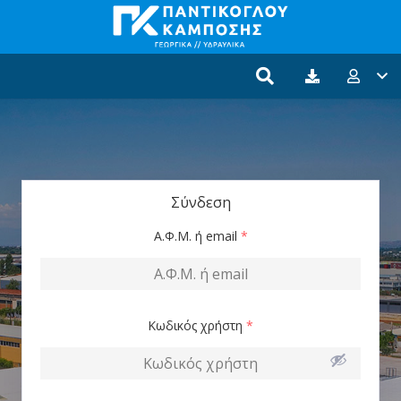
Σύνδεση
Α.Φ.Μ. ή email
*
Κωδικός χρήστη
*