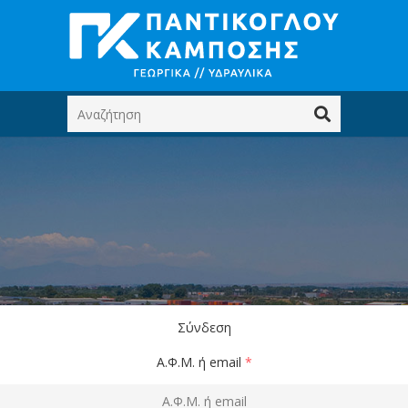
Σύνδεση
Α.Φ.Μ. ή email
*