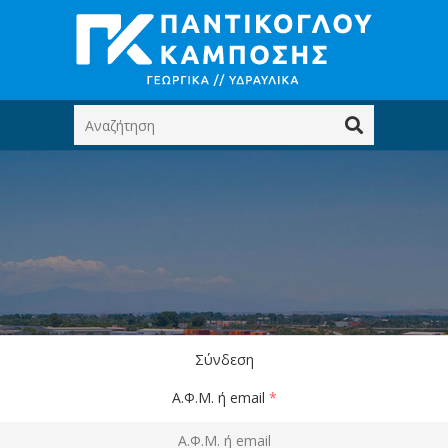
Σύνδεση
Α.Φ.Μ. ή email
*