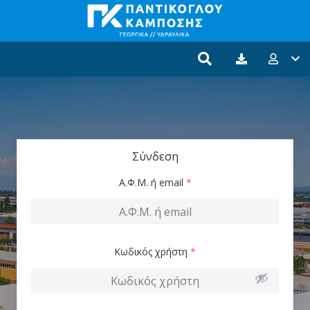
Σύνδεση
Α.Φ.Μ. ή email
*
Κωδικός χρήστη
*