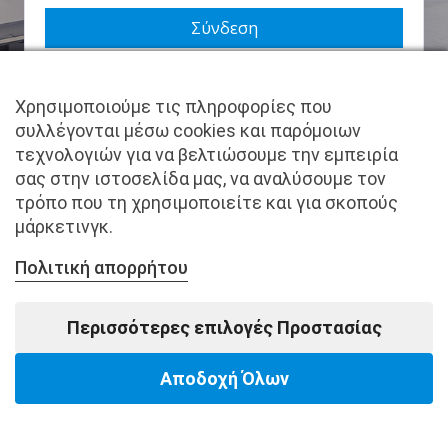
Να με θυμάσαι
Χρησιμοποιούμε τις πληροφορίες που
Χάσατε τον κωδικό σας;
συλλέγονται μέσω cookies και παρόμοιων
τεχνολογιών για να βελτιώσουμε την εμπειρία
Δεν είστε μέλος ακόμα; Εγγραφείτε τώρα.
σας στην ιστοσελίδα μας, να αναλύσουμε τον
τρόπο που τη χρησιμοποιείτε και για σκοπούς
μάρκετινγκ.
Πολιτική απορρήτου
Copyright © pantkamp.gr | All Rights Reserved.
Περισσότερες επιλογές Προστασίας
Αποδοχή Όλων
Powered by Softways