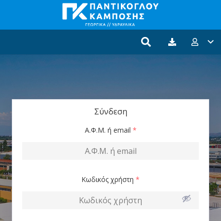
Σύνδεση
Α.Φ.Μ. ή email
*
Κωδικός χρήστη
*