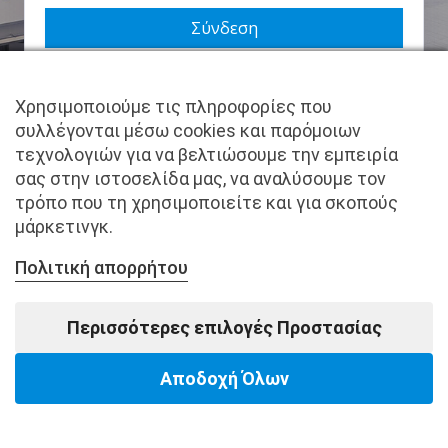
Να με θυμάσαι
Χρησιμοποιούμε τις πληροφορίες που
Χάσατε τον κωδικό σας;
συλλέγονται μέσω cookies και παρόμοιων
τεχνολογιών για να βελτιώσουμε την εμπειρία
Δεν είστε μέλος ακόμα; Εγγραφείτε τώρα.
σας στην ιστοσελίδα μας, να αναλύσουμε τον
τρόπο που τη χρησιμοποιείτε και για σκοπούς
μάρκετινγκ.
Πολιτική απορρήτου
Copyright © pantkamp.gr | All Rights Reserved.
Περισσότερες επιλογές Προστασίας
Αποδοχή Όλων
Powered by Softways