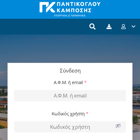
Σύνδεση
Α.Φ.Μ. ή email
*
Κωδικός χρήστη
*