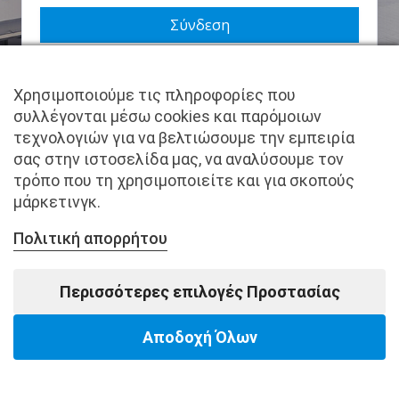
Να με θυμάσαι
Χρησιμοποιούμε τις πληροφορίες που
Χάσατε τον κωδικό σας;
συλλέγονται μέσω cookies και παρόμοιων
τεχνολογιών για να βελτιώσουμε την εμπειρία
Δεν είστε μέλος ακόμα; Εγγραφείτε τώρα.
σας στην ιστοσελίδα μας, να αναλύσουμε τον
τρόπο που τη χρησιμοποιείτε και για σκοπούς
μάρκετινγκ.
Πολιτική απορρήτου
Copyright © pantkamp.gr | All Rights Reserved.
Περισσότερες επιλογές Προστασίας
Αποδοχή Όλων
Powered by Softways