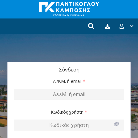
Σύνδεση
Α.Φ.Μ. ή email
*
Κωδικός χρήστη
*