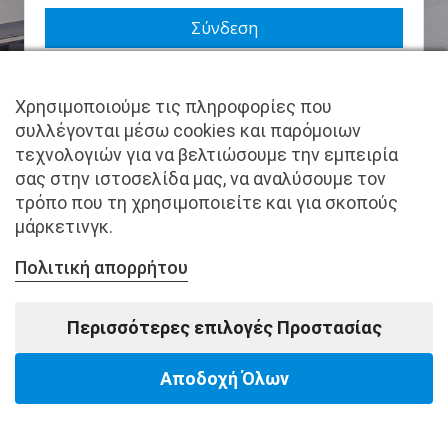
Να με θυμάσαι
Χρησιμοποιούμε τις πληροφορίες που
Χάσατε τον κωδικό σας;
συλλέγονται μέσω cookies και παρόμοιων
τεχνολογιών για να βελτιώσουμε την εμπειρία
Δεν είστε μέλος ακόμα; Εγγραφείτε τώρα.
σας στην ιστοσελίδα μας, να αναλύσουμε τον
τρόπο που τη χρησιμοποιείτε και για σκοπούς
μάρκετινγκ.
Πολιτική απορρήτου
Copyright © pantkamp.gr | All Rights Reserved.
Περισσότερες επιλογές Προστασίας
Αποδοχή Όλων
Powered by Softways