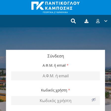
Σύνδεση
Α.Φ.Μ. ή email
*
Κωδικός χρήστη
*