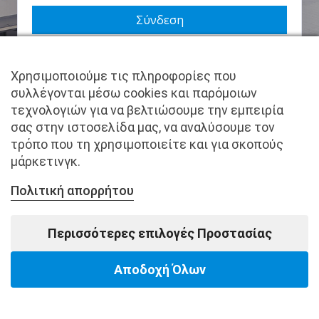
Να με θυμάσαι
Χρησιμοποιούμε τις πληροφορίες που
Χάσατε τον κωδικό σας;
συλλέγονται μέσω cookies και παρόμοιων
τεχνολογιών για να βελτιώσουμε την εμπειρία
Δεν είστε μέλος ακόμα; Εγγραφείτε τώρα.
σας στην ιστοσελίδα μας, να αναλύσουμε τον
τρόπο που τη χρησιμοποιείτε και για σκοπούς
μάρκετινγκ.
Πολιτική απορρήτου
Copyright © pantkamp.gr | All Rights Reserved.
Περισσότερες επιλογές Προστασίας
Αποδοχή Όλων
Powered by Softways