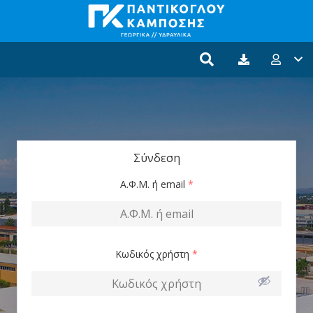
Σύνδεση
Α.Φ.Μ. ή email
*
Κωδικός χρήστη
*