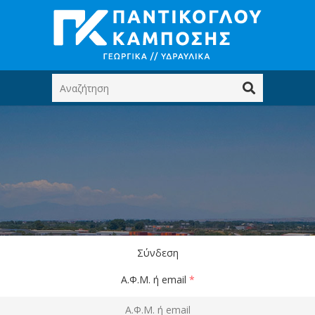
Σύνδεση
Α.Φ.Μ. ή email
*