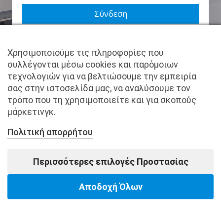
Να με θυμάσαι
Χρησιμοποιούμε τις πληροφορίες που
Χάσατε τον κωδικό σας;
συλλέγονται μέσω cookies και παρόμοιων
τεχνολογιών για να βελτιώσουμε την εμπειρία
Δεν είστε μέλος ακόμα; Εγγραφείτε τώρα.
σας στην ιστοσελίδα μας, να αναλύσουμε τον
τρόπο που τη χρησιμοποιείτε και για σκοπούς
μάρκετινγκ.
Πολιτική απορρήτου
Copyright © pantkamp.gr | All Rights Reserved.
Περισσότερες επιλογές Προστασίας
Αποδοχή Όλων
Powered by Softways