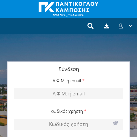
Σύνδεση
Α.Φ.Μ. ή email
*
Κωδικός χρήστη
*