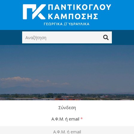
Σύνδεση
Α.Φ.Μ. ή email
*