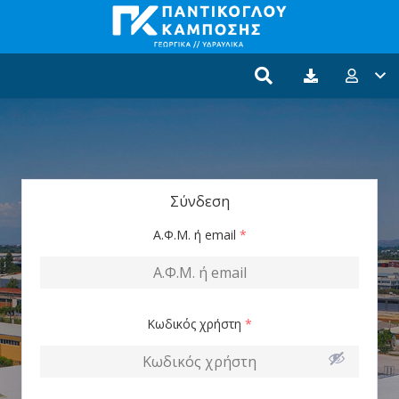
Σύνδεση
Α.Φ.Μ. ή email
*
Κωδικός χρήστη
*