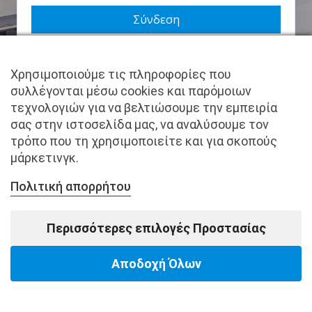
Να με θυμάσαι
Χρησιμοποιούμε τις πληροφορίες που
Χάσατε τον κωδικό σας;
συλλέγονται μέσω cookies και παρόμοιων
τεχνολογιών για να βελτιώσουμε την εμπειρία
Δεν είστε μέλος ακόμα; Εγγραφείτε τώρα.
σας στην ιστοσελίδα μας, να αναλύσουμε τον
τρόπο που τη χρησιμοποιείτε και για σκοπούς
μάρκετινγκ.
Πολιτική απορρήτου
Copyright © pantkamp.gr | All Rights Reserved.
Περισσότερες επιλογές Προστασίας
Αποδοχή Όλων
Powered by Softways