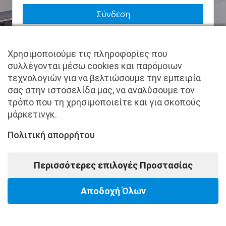
Να με θυμάσαι
Χρησιμοποιούμε τις πληροφορίες που
Χάσατε τον κωδικό σας;
συλλέγονται μέσω cookies και παρόμοιων
τεχνολογιών για να βελτιώσουμε την εμπειρία
Δεν είστε μέλος ακόμα; Εγγραφείτε τώρα.
σας στην ιστοσελίδα μας, να αναλύσουμε τον
τρόπο που τη χρησιμοποιείτε και για σκοπούς
μάρκετινγκ.
Πολιτική απορρήτου
Copyright © pantkamp.gr | All Rights Reserved.
Περισσότερες επιλογές Προστασίας
Αποδοχή Όλων
Powered by Softways