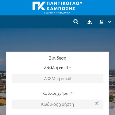
Σύνδεση
Α.Φ.Μ. ή email
*
Κωδικός χρήστη
*