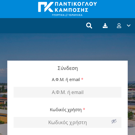
Σύνδεση
Α.Φ.Μ. ή email
*
Κωδικός χρήστη
*