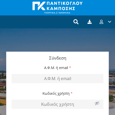
Σύνδεση
Α.Φ.Μ. ή email
*
Κωδικός χρήστη
*