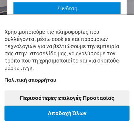
Να με θυμάσαι
Χρησιμοποιούμε τις πληροφορίες που
Χάσατε τον κωδικό σας;
συλλέγονται μέσω cookies και παρόμοιων
τεχνολογιών για να βελτιώσουμε την εμπειρία
Δεν είστε μέλος ακόμα; Εγγραφείτε τώρα.
σας στην ιστοσελίδα μας, να αναλύσουμε τον
τρόπο που τη χρησιμοποιείτε και για σκοπούς
μάρκετινγκ.
Πολιτική απορρήτου
Copyright © pantkamp.gr | All Rights Reserved.
Περισσότερες επιλογές Προστασίας
Αποδοχή Όλων
Powered by Softways