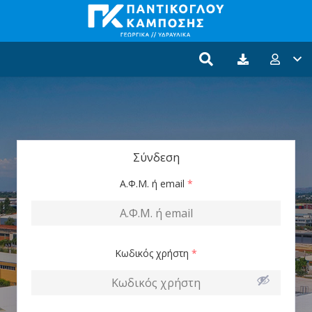
Σύνδεση
Α.Φ.Μ. ή email
*
Κωδικός χρήστη
*