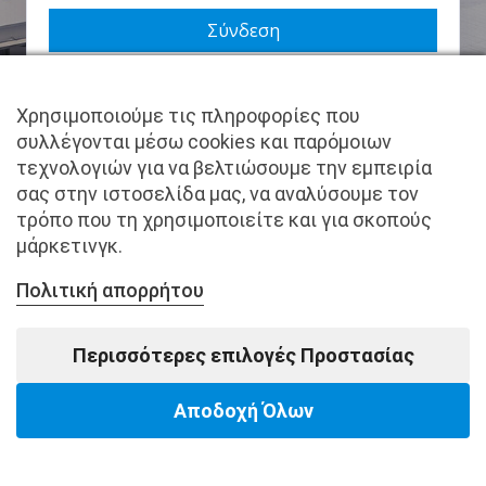
Να με θυμάσαι
Χρησιμοποιούμε τις πληροφορίες που
Χάσατε τον κωδικό σας;
συλλέγονται μέσω cookies και παρόμοιων
τεχνολογιών για να βελτιώσουμε την εμπειρία
Δεν είστε μέλος ακόμα; Εγγραφείτε τώρα.
σας στην ιστοσελίδα μας, να αναλύσουμε τον
τρόπο που τη χρησιμοποιείτε και για σκοπούς
μάρκετινγκ.
Πολιτική απορρήτου
Copyright © pantkamp.gr | All Rights Reserved.
Περισσότερες επιλογές Προστασίας
Αποδοχή Όλων
Powered by Softways