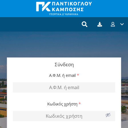
Σύνδεση
Α.Φ.Μ. ή email
*
Κωδικός χρήστη
*