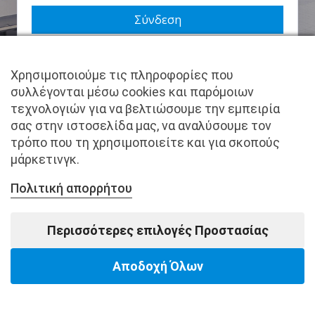
Να με θυμάσαι
Χρησιμοποιούμε τις πληροφορίες που
Χάσατε τον κωδικό σας;
συλλέγονται μέσω cookies και παρόμοιων
τεχνολογιών για να βελτιώσουμε την εμπειρία
Δεν είστε μέλος ακόμα; Εγγραφείτε τώρα.
σας στην ιστοσελίδα μας, να αναλύσουμε τον
τρόπο που τη χρησιμοποιείτε και για σκοπούς
μάρκετινγκ.
Πολιτική απορρήτου
Copyright © pantkamp.gr | All Rights Reserved.
Περισσότερες επιλογές Προστασίας
Αποδοχή Όλων
Powered by Softways