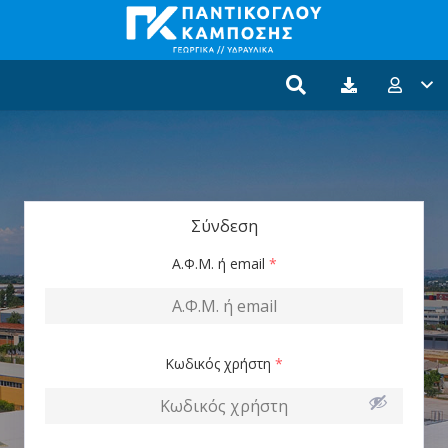
Σύνδεση
Α.Φ.Μ. ή email
*
Κωδικός χρήστη
*