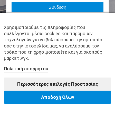
Να με θυμάσαι
Χρησιμοποιούμε τις πληροφορίες που
Χάσατε τον κωδικό σας;
συλλέγονται μέσω cookies και παρόμοιων
τεχνολογιών για να βελτιώσουμε την εμπειρία
Δεν είστε μέλος ακόμα; Εγγραφείτε τώρα.
σας στην ιστοσελίδα μας, να αναλύσουμε τον
τρόπο που τη χρησιμοποιείτε και για σκοπούς
μάρκετινγκ.
Πολιτική απορρήτου
Copyright © pantkamp.gr | All Rights Reserved.
Περισσότερες επιλογές Προστασίας
Αποδοχή Όλων
Powered by Softways