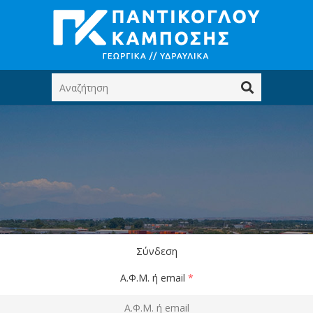
Σύνδεση
Α.Φ.Μ. ή email
*