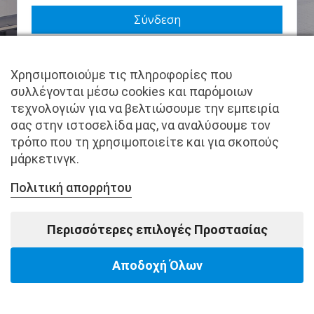
Να με θυμάσαι
Χρησιμοποιούμε τις πληροφορίες που
Χάσατε τον κωδικό σας;
συλλέγονται μέσω cookies και παρόμοιων
τεχνολογιών για να βελτιώσουμε την εμπειρία
Δεν είστε μέλος ακόμα; Εγγραφείτε τώρα.
σας στην ιστοσελίδα μας, να αναλύσουμε τον
τρόπο που τη χρησιμοποιείτε και για σκοπούς
μάρκετινγκ.
Πολιτική απορρήτου
Copyright © pantkamp.gr | All Rights Reserved.
Περισσότερες επιλογές Προστασίας
Αποδοχή Όλων
Powered by Softways