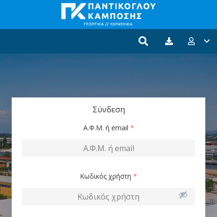
Σύνδεση
Α.Φ.Μ. ή email
*
Κωδικός χρήστη
*