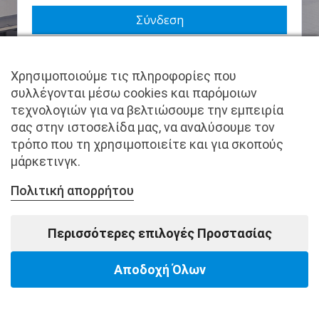
Να με θυμάσαι
Χρησιμοποιούμε τις πληροφορίες που
Χάσατε τον κωδικό σας;
συλλέγονται μέσω cookies και παρόμοιων
τεχνολογιών για να βελτιώσουμε την εμπειρία
Δεν είστε μέλος ακόμα; Εγγραφείτε τώρα.
σας στην ιστοσελίδα μας, να αναλύσουμε τον
τρόπο που τη χρησιμοποιείτε και για σκοπούς
μάρκετινγκ.
Πολιτική απορρήτου
Copyright © pantkamp.gr | All Rights Reserved.
Περισσότερες επιλογές Προστασίας
Αποδοχή Όλων
Powered by Softways