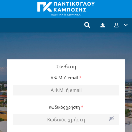
Σύνδεση
Α.Φ.Μ. ή email
*
Κωδικός χρήστη
*