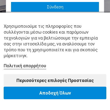
Να με θυμάσαι
Χρησιμοποιούμε τις πληροφορίες που
Χάσατε τον κωδικό σας;
συλλέγονται μέσω cookies και παρόμοιων
τεχνολογιών για να βελτιώσουμε την εμπειρία
Δεν είστε μέλος ακόμα; Εγγραφείτε τώρα.
σας στην ιστοσελίδα μας, να αναλύσουμε τον
τρόπο που τη χρησιμοποιείτε και για σκοπούς
μάρκετινγκ.
Πολιτική απορρήτου
Copyright © pantkamp.gr | All Rights Reserved.
Περισσότερες επιλογές Προστασίας
Αποδοχή Όλων
Powered by Softways