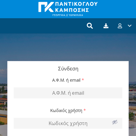
Σύνδεση
Α.Φ.Μ. ή email
*
Κωδικός χρήστη
*