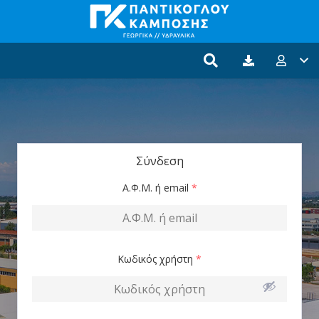
Σύνδεση
Α.Φ.Μ. ή email
*
Κωδικός χρήστη
*