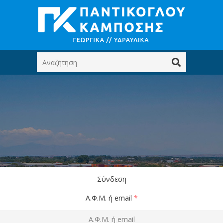
Σύνδεση
Α.Φ.Μ. ή email
*