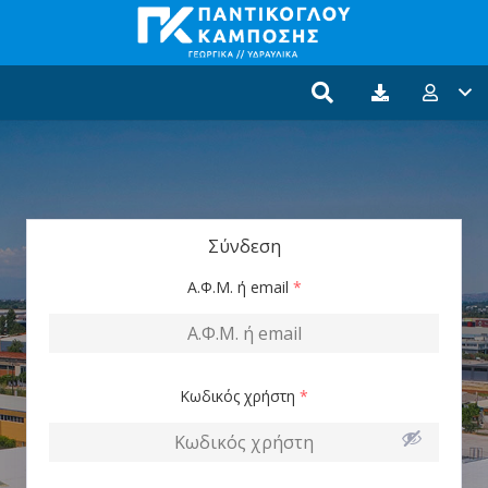
Σύνδεση
Α.Φ.Μ. ή email
*
Κωδικός χρήστη
*