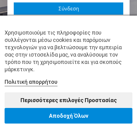
Να με θυμάσαι
Χρησιμοποιούμε τις πληροφορίες που
Χάσατε τον κωδικό σας;
συλλέγονται μέσω cookies και παρόμοιων
τεχνολογιών για να βελτιώσουμε την εμπειρία
Δεν είστε μέλος ακόμα; Εγγραφείτε τώρα.
σας στην ιστοσελίδα μας, να αναλύσουμε τον
τρόπο που τη χρησιμοποιείτε και για σκοπούς
μάρκετινγκ.
Πολιτική απορρήτου
Copyright © pantkamp.gr | All Rights Reserved.
Περισσότερες επιλογές Προστασίας
Αποδοχή Όλων
Powered by Softways