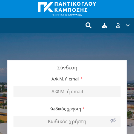
Σύνδεση
Α.Φ.Μ. ή email
*
Κωδικός χρήστη
*