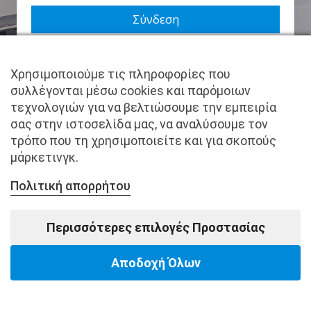
Να με θυμάσαι
Χρησιμοποιούμε τις πληροφορίες που
Χάσατε τον κωδικό σας;
συλλέγονται μέσω cookies και παρόμοιων
τεχνολογιών για να βελτιώσουμε την εμπειρία
Δεν είστε μέλος ακόμα; Εγγραφείτε τώρα.
σας στην ιστοσελίδα μας, να αναλύσουμε τον
τρόπο που τη χρησιμοποιείτε και για σκοπούς
μάρκετινγκ.
Πολιτική απορρήτου
Copyright © pantkamp.gr | All Rights Reserved.
Περισσότερες επιλογές Προστασίας
Αποδοχή Όλων
Powered by Softways