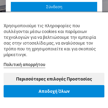
Να με θυμάσαι
Χρησιμοποιούμε τις πληροφορίες που
Χάσατε τον κωδικό σας;
συλλέγονται μέσω cookies και παρόμοιων
τεχνολογιών για να βελτιώσουμε την εμπειρία
Δεν είστε μέλος ακόμα; Εγγραφείτε τώρα.
σας στην ιστοσελίδα μας, να αναλύσουμε τον
τρόπο που τη χρησιμοποιείτε και για σκοπούς
μάρκετινγκ.
Πολιτική απορρήτου
Copyright © pantkamp.gr | All Rights Reserved.
Περισσότερες επιλογές Προστασίας
Αποδοχή Όλων
Powered by Softways