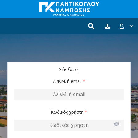
Σύνδεση
Α.Φ.Μ. ή email
*
Κωδικός χρήστη
*