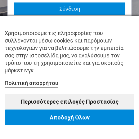
Να με θυμάσαι
Χρησιμοποιούμε τις πληροφορίες που
Χάσατε τον κωδικό σας;
συλλέγονται μέσω cookies και παρόμοιων
τεχνολογιών για να βελτιώσουμε την εμπειρία
Δεν είστε μέλος ακόμα; Εγγραφείτε τώρα.
σας στην ιστοσελίδα μας, να αναλύσουμε τον
τρόπο που τη χρησιμοποιείτε και για σκοπούς
μάρκετινγκ.
Πολιτική απορρήτου
Copyright © pantkamp.gr | All Rights Reserved.
Περισσότερες επιλογές Προστασίας
Αποδοχή Όλων
Powered by Softways