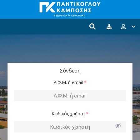
Σύνδεση
Α.Φ.Μ. ή email
*
Κωδικός χρήστη
*