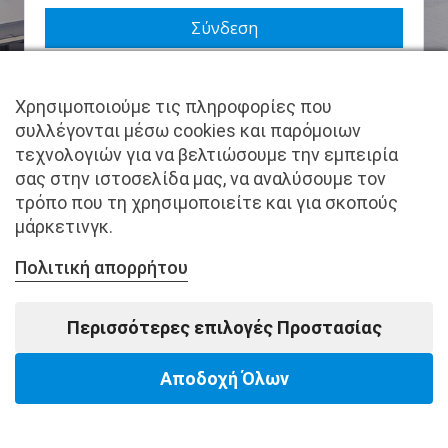
Να με θυμάσαι
Χρησιμοποιούμε τις πληροφορίες που
Χάσατε τον κωδικό σας;
συλλέγονται μέσω cookies και παρόμοιων
τεχνολογιών για να βελτιώσουμε την εμπειρία
Δεν είστε μέλος ακόμα; Εγγραφείτε τώρα.
σας στην ιστοσελίδα μας, να αναλύσουμε τον
τρόπο που τη χρησιμοποιείτε και για σκοπούς
μάρκετινγκ.
Πολιτική απορρήτου
Copyright © pantkamp.gr | All Rights Reserved.
Περισσότερες επιλογές Προστασίας
Αποδοχή Όλων
Powered by Softways