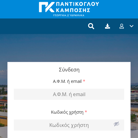
Σύνδεση
Α.Φ.Μ. ή email
*
Κωδικός χρήστη
*