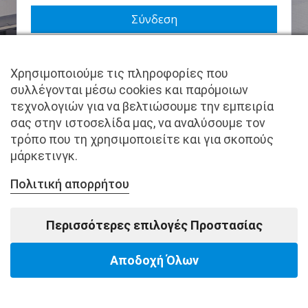
Να με θυμάσαι
Χρησιμοποιούμε τις πληροφορίες που
Χάσατε τον κωδικό σας;
συλλέγονται μέσω cookies και παρόμοιων
τεχνολογιών για να βελτιώσουμε την εμπειρία
Δεν είστε μέλος ακόμα; Εγγραφείτε τώρα.
σας στην ιστοσελίδα μας, να αναλύσουμε τον
τρόπο που τη χρησιμοποιείτε και για σκοπούς
μάρκετινγκ.
Πολιτική απορρήτου
Copyright © pantkamp.gr | All Rights Reserved.
Περισσότερες επιλογές Προστασίας
Αποδοχή Όλων
Powered by Softways