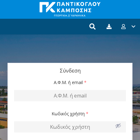
Σύνδεση
Α.Φ.Μ. ή email
*
Κωδικός χρήστη
*