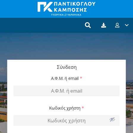
Σύνδεση
Α.Φ.Μ. ή email
*
Κωδικός χρήστη
*