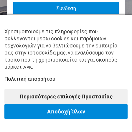
Να με θυμάσαι
Χρησιμοποιούμε τις πληροφορίες που
Χάσατε τον κωδικό σας;
συλλέγονται μέσω cookies και παρόμοιων
τεχνολογιών για να βελτιώσουμε την εμπειρία
Δεν είστε μέλος ακόμα; Εγγραφείτε τώρα.
σας στην ιστοσελίδα μας, να αναλύσουμε τον
τρόπο που τη χρησιμοποιείτε και για σκοπούς
μάρκετινγκ.
Πολιτική απορρήτου
Copyright © pantkamp.gr | All Rights Reserved.
Περισσότερες επιλογές Προστασίας
Αποδοχή Όλων
Powered by Softways