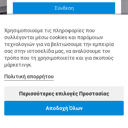
Να με θυμάσαι
Χρησιμοποιούμε τις πληροφορίες που
Χάσατε τον κωδικό σας;
συλλέγονται μέσω cookies και παρόμοιων
τεχνολογιών για να βελτιώσουμε την εμπειρία
Δεν είστε μέλος ακόμα; Εγγραφείτε τώρα.
σας στην ιστοσελίδα μας, να αναλύσουμε τον
τρόπο που τη χρησιμοποιείτε και για σκοπούς
μάρκετινγκ.
Πολιτική απορρήτου
Copyright © pantkamp.gr | All Rights Reserved.
Περισσότερες επιλογές Προστασίας
Αποδοχή Όλων
Powered by Softways