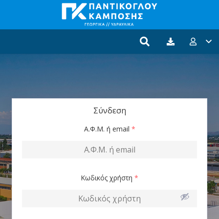
Σύνδεση
Α.Φ.Μ. ή email
*
Κωδικός χρήστη
*