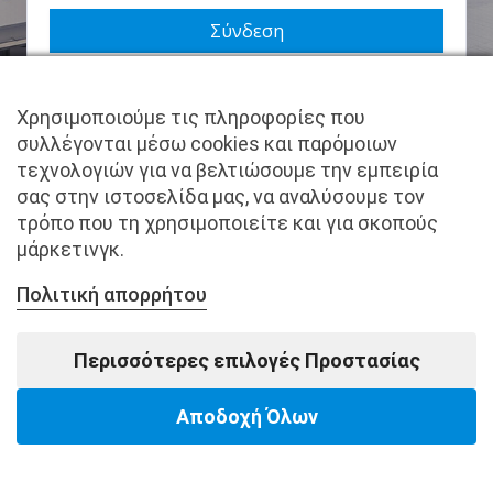
Να με θυμάσαι
Χρησιμοποιούμε τις πληροφορίες που
Χάσατε τον κωδικό σας;
συλλέγονται μέσω cookies και παρόμοιων
τεχνολογιών για να βελτιώσουμε την εμπειρία
Δεν είστε μέλος ακόμα; Εγγραφείτε τώρα.
σας στην ιστοσελίδα μας, να αναλύσουμε τον
τρόπο που τη χρησιμοποιείτε και για σκοπούς
μάρκετινγκ.
Πολιτική απορρήτου
Copyright © pantkamp.gr | All Rights Reserved.
Περισσότερες επιλογές Προστασίας
Αποδοχή Όλων
Powered by Softways