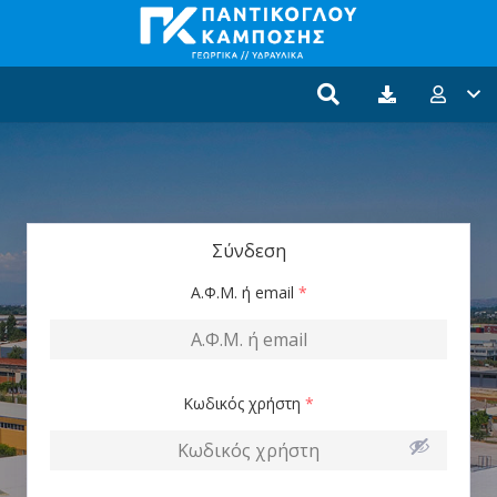
Σύνδεση
Α.Φ.Μ. ή email
*
Κωδικός χρήστη
*